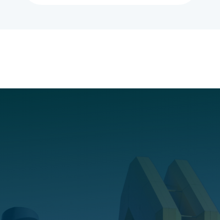
Cosa può fare Coesa per
contribuire al risparmio
energetico della tua
azienda?