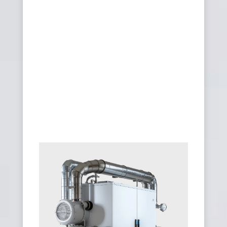
caldaia condominiale a
condensazione
risparmio
energetico in bolletta
rientro dei costi