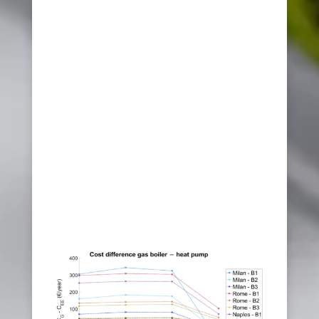
impianto fotovoltaico
condominiale
PPA
condominiale