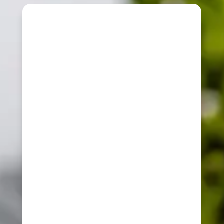
C)
Sistema ibrido
pompa di calore +
caldaia a
condensazione
sostituzione dell'impianto
termico condominiale