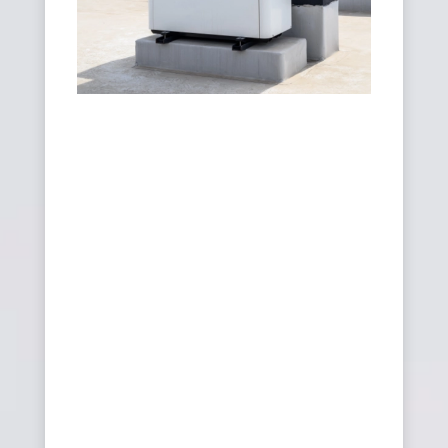
B)
Pompa di calore
centralizzata