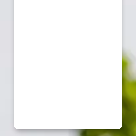
fino al
50% sui consumi energetici
scelta ideale per condomini
con impianto a pavimento o fan
coil