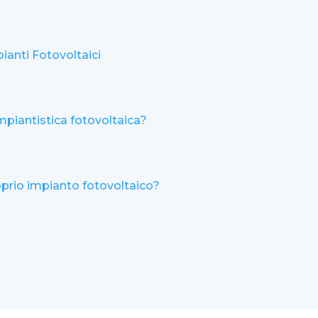
ianti Fotovoltaici
impiantistica fotovoltaica?
roprio impianto fotovoltaico?