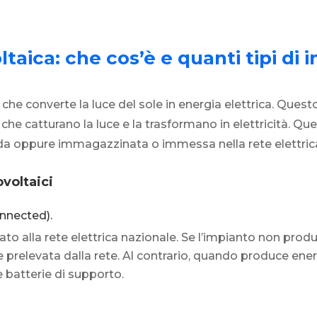
ltaica: c
he cos’è e quanti tipi di 
he converte la luce del sole in energia elettrica. Questo
 che catturano la luce e la trasformano in elettricità. Qu
da oppure immagazzinata o immessa nella rete elettric
ovoltaici
nnected).
o alla rete elettrica nazionale. Se l’impianto non prod
prelevata dalla rete. Al contrario, quando produce energ
e batterie di supporto.