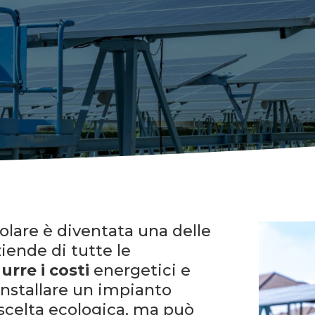
solare è diventata una delle
ziende di tutte le
durre i costi
energetici e
 Installare un impianto
 scelta ecologica, ma può